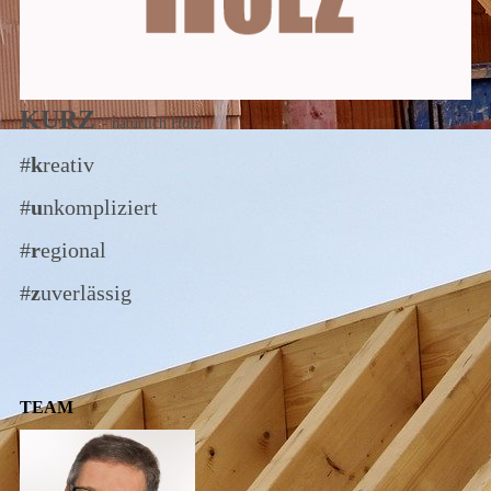
KURZ
- natürlich Holz
#
k
reativ
#
u
nkompliziert
#
r
egional
#
z
uverlässig
TEAM